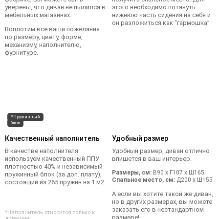
уверены, что диван не пылился в
этого необходимо потянуть
мебельных магазинах.
нижнюю часть сидения на себя и
он разложиться как “гармошка”
Воплотим все ваши пожелания
по размеру, цвету, форме,
механизму, наполнителю,
фурнитуре.
*Пружинный
блок
Качественный наполнитель
Удобный размер
В качестве наполнителя
Удобный размер, диван отлично
используем качественный ППУ
впишется в ваш интерьер.
плотностью 40% и независимый
Размеры, см:
В90 x Г107 x Ш165
пружинный блок (за доп. плату),
Спальное место, см:
Д200 x Ш155
состоящий из 265 пружин на 1 м2
А если вы хотите такой же диван,
но в других размерах, вы можете
заказать его в нестандартном
*Наполнитель относится только к
размере!
диванам!