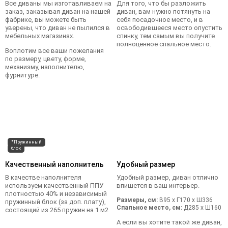
Все диваны мы изготавливаем на
Для того, что бы разложить
заказ, заказывая диван на нашей
диван, вам нужно потянуть на
фабрике, вы можете быть
себя посадочное место, и в
уверены, что диван не пылился в
освободившееся место опустить
мебельных магазинах.
спинку, тем самым вы получите
полноценное спальное место.
Воплотим все ваши пожелания
по размеру, цвету, форме,
механизму, наполнителю,
фурнитуре.
*Пружинный
блок
Качественный наполнитель
Удобный размер
В качестве наполнителя
Удобный размер, диван отлично
используем качественный ППУ
впишется в ваш интерьер.
плотностью 40% и независимый
Размеры, см:
В95 x Г170 x Ш336
пружинный блок (за доп. плату),
Спальное место, см:
Д285 x Ш160
состоящий из 265 пружин на 1 м2
А если вы хотите такой же диван,