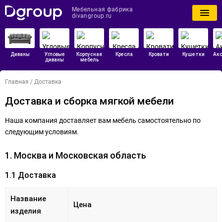
Мебельная фабрика
divangroup.ru
Диваны
Угловые
Корпусная
Кресла
Кровати
Кушетки
Ак
диваны
мебель
Главная
/
Доставка
Доставка и сборка мягкой мебели
Наша компания доставляет вам мебель самостоятельно по
следующим условиям.
1. Москва и Московская область
1.1 Доставка
Название
Цена
изделия