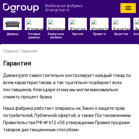
Мебельная фабрика
divangroup.ru
Диваны
Угловые
Корпусная
Кресла
Кровати
Кушетки
Ак
диваны
мебель
Главная
/
Гарантия
Гарантия
Дивангрупп самостоятельно контролирует каждый товар по
всем характеристикам, а так тщательно подбирает всех
поставщиков, благодаря этому мы могли максимально
снизить процент брака.
Наша фабрика работает опираясь на Закон о защите прав
потребителей, Публичной офертой, а также Постановлением
Правительства РФ № 612 «Об утверждении Правил продажи
товаров дистанционным способом».