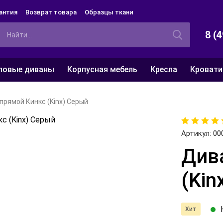
антия
Возврат товара
Образцы ткани
8 (
ловые диваны
Корпусная мебель
Кресла
Кровати
прямой Кинкс (Kinx) Серый
Артикул:
00
Див
(Kin
Хит