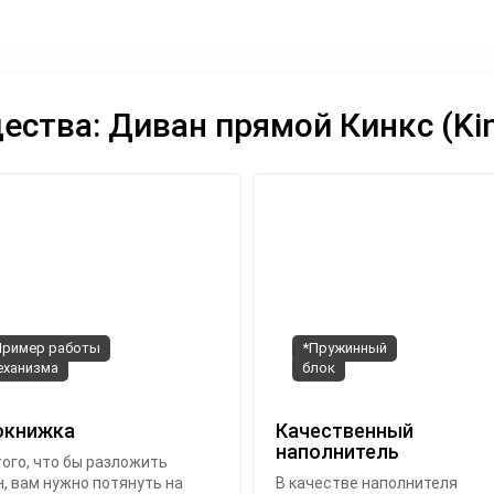
ства: Диван прямой Кинкс (Ki
Пример работы
*Пружинный
еханизма
блок
окнижка
Качественный
наполнитель
ого, что бы разложить
, вам нужно потянуть на
В качестве наполнителя