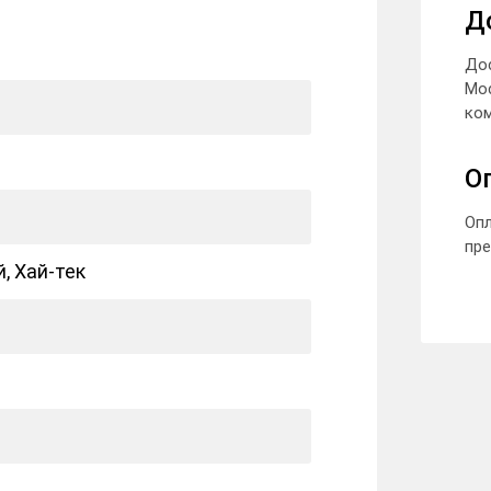
Д
До
Мо
ком
О
Опл
пре
 Хай-тек