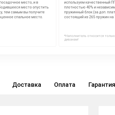
посадочное место, и в
используем качественный П
бодившееся место опустить
плотностью 40% и независи
у, тем самым вы получите
пружинный блок (за доп. плат
оценное спальное место.
состоящий из 265 пружин на 
*Наполнитель относится тольк
диванам!
Доставка
Оплата
Гаранти