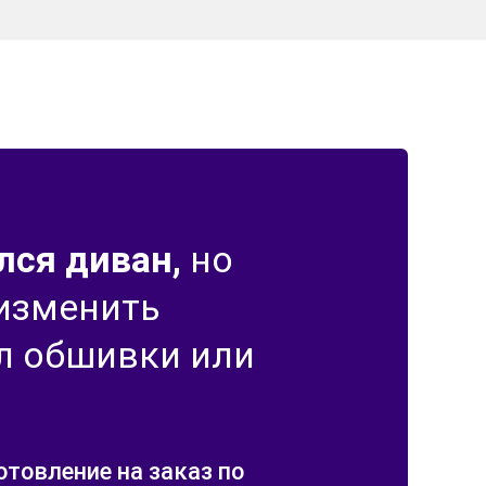
лся диван,
но
 изменить
л обшивки или
отовление на заказ по