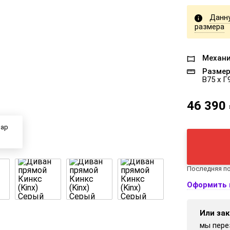
Данн
размера
Механи
Размер
В75 x Г
46 390
вар
Последняя по
Оформить 
Или зак
мы пере