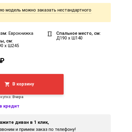
ую модель можно заказать нестандартного
зм:
Еврокнижка
Спальное место, см:
Д190 x Ш140
ы, см:
90 x Ш245
 ₽
В корзину
купка:
Вчера
в кредит
ажите диван в 1 клик,
звоним и примем заказ по телефону!