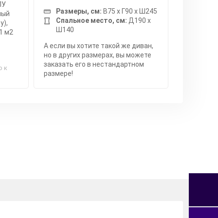
ПУ
Размеры, см:
В75 x Г90 x Ш245
мый
Спальное место, см:
Д190 x
у),
Ш140
1 м2
А если вы хотите такой же диван,
но в других размерах, вы можете
заказать его в нестандартном
о к
размере!
я