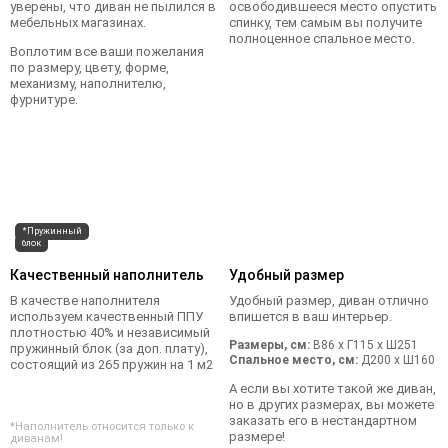
уверены, что диван не пылился в
освободившееся место опустить
мебельных магазинах.
спинку, тем самым вы получите
полноценное спальное место.
Воплотим все ваши пожелания
по размеру, цвету, форме,
механизму, наполнителю,
фурнитуре.
*Пружинный
блок
Качественный наполнитель
Удобный размер
В качестве наполнителя
Удобный размер, диван отлично
используем качественный ППУ
впишется в ваш интерьер.
плотностью 40% и независимый
Размеры, см:
В86 x Г115 x Ш251
пружинный блок (за доп. плату),
Спальное место, см:
Д200 x Ш160
состоящий из 265 пружин на 1 м2
А если вы хотите такой же диван,
но в других размерах, вы можете
заказать его в нестандартном
*Наполнитель относится только к
размере!
диванам!