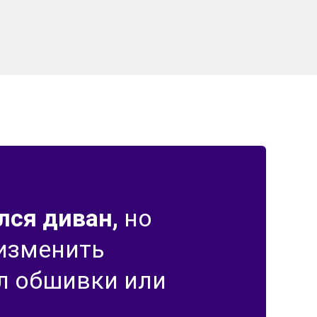
лся диван,
но
 изменить
л обшивки или