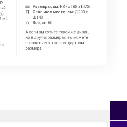
ПУ
Размеры, см:
В87 x Г88 x Ш230
мый
Спальное место, см:
Д200 x
у),
Ш140
1 м2
Вес, кг:
60
А если вы хотите такой же диван,
но в других размерах, вы можете
заказать его в нестандартном
о к
размере!
я