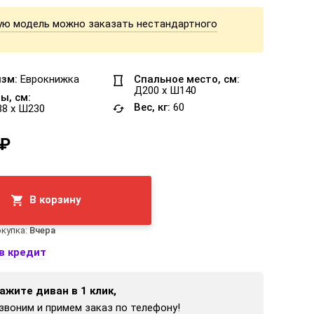
ую модель можно заказать нестандартного
зм:
Еврокнижка
Спальное место, см:
Д200 x Ш140
ы, см:
Вес, кг:
60
88 x Ш230
 ₽
В корзину
купка:
Вчера
в кредит
ажите диван в 1 клик,
звоним и примем заказ по телефону!