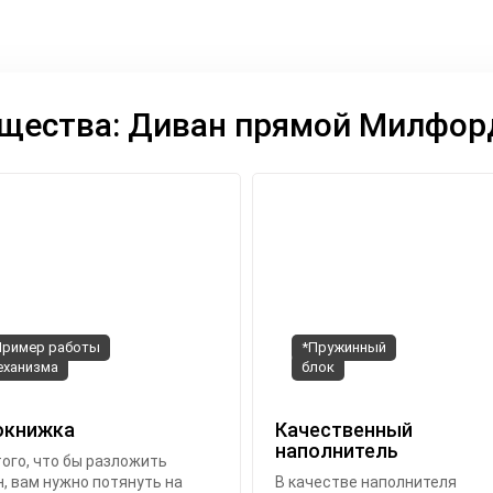
щества: Диван прямой Милфор
Пример работы
*Пружинный
еханизма
блок
окнижка
Качественный
наполнитель
ого, что бы разложить
, вам нужно потянуть на
В качестве наполнителя