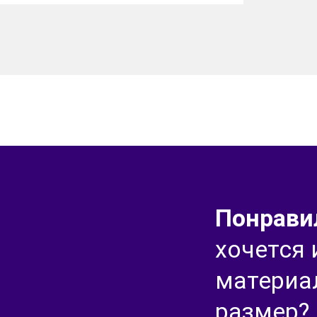
Понрави
хочется
материа
размер?