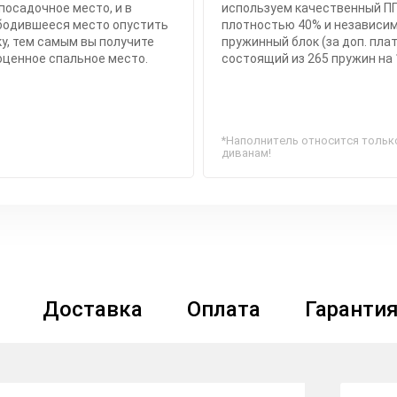
посадочное место, и в
используем качественный П
бодившееся место опустить
плотностью 40% и независи
у, тем самым вы получите
пружинный блок (за доп. плат
оценное спальное место.
состоящий из 265 пружин на 
*Наполнитель относится тольк
диванам!
Доставка
Оплата
Гаранти