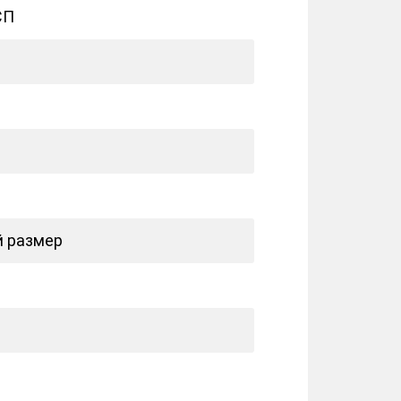
СП
 размер