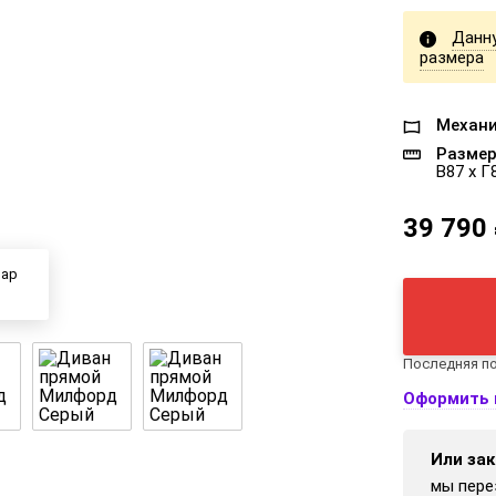
Данн
размера
Механи
Размер
В87 x Г
39 790
вар
Последняя по
Оформить 
Или зак
мы пере