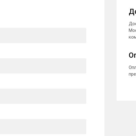
Д
До
Мо
ком
О
Опл
пре