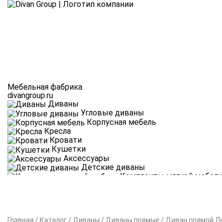
Мебельная фабрика
divangroup.ru
Диваны
Угловые диваны
Корпусная мебель
Кресла
Кровати
Кушетки
Аксессуары
Детские диваны
Комплекты мягкой мебел
Новинки партнёры
Главная
/
Каталог
/
Диваны
/
Диваны прямые
/
Диван прямой Л