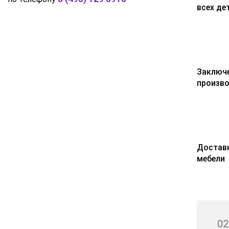
всех де
Заключе
произв
Доставк
мебели
02