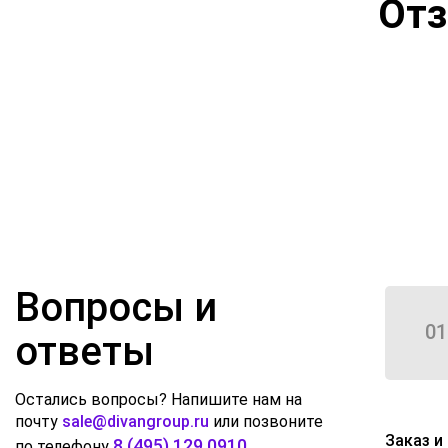
От
Вопросы и
01
ответы
Остались вопросы? Напишите нам на
почту
sale@divangroup.ru
или позвоните
Заказ и
8 (495) 129 0910
по телефону