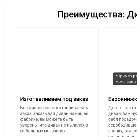
Преимущества: Ди
*Пример р
механизма
Изготавливаем под заказ
Еврокнижк
Все диваны мы изготавливаем на
Для того, что
заказ, заказывая диван на нашей
диван, вам ну
фабрике, вы можете быть
себя посадочн
уверены, что диван не пылился в
освободившее
мебельных магазинах.
спинку, тем 
полноценное 