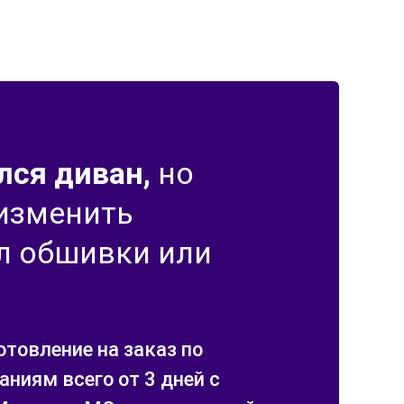
лся диван,
но
 изменить
л обшивки или
отовление на заказ по
ниям всего от 3 дней с