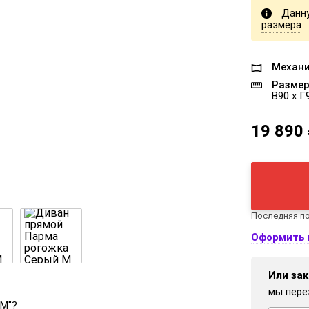
Данн
размера
Механи
Размер
В90 x Г
19 890
Последняя по
Оформить 
Или зак
мы пере
 М"?