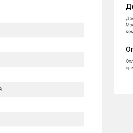
Д
До
Мо
ком
О
Опл
пре
й