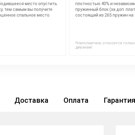
бодившееся место опустить
плотностью 40% и независи
у, тем самым вы получите
пружинный блок (за доп. плат
оценное спальное место.
состоящий из 265 пружин на 
*Наполнитель относится тольк
диванам!
Доставка
Оплата
Гаранти