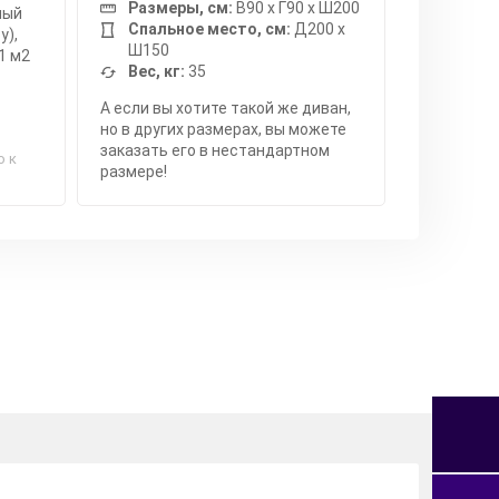
Размеры, см:
В90 x Г90 x Ш200
мый
Спальное место, см:
Д200 x
у),
Ш150
1 м2
Вес, кг:
35
А если вы хотите такой же диван,
но в других размерах, вы можете
заказать его в нестандартном
о к
размере!
я