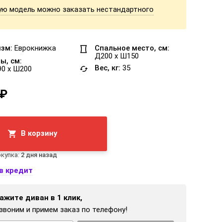
ую модель можно заказать нестандартного
зм:
Еврокнижка
Спальное место, см:
Д200 x Ш150
ы, см:
Вес, кг:
35
90 x Ш200
 ₽
В корзину
купка:
2 дня назад
в кредит
ажите диван в 1 клик,
звоним и примем заказ по телефону!