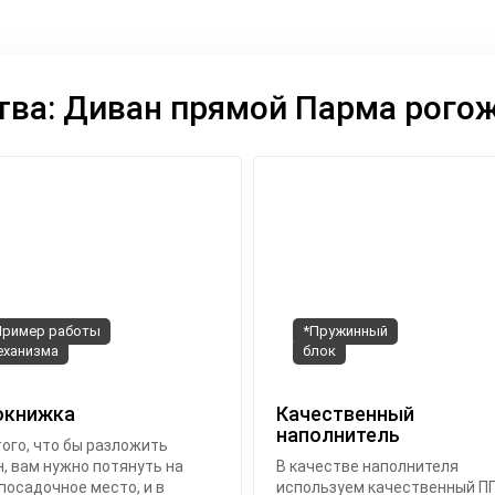
ва: Диван прямой Парма рого
Пример работы
*Пружинный
еханизма
блок
окнижка
Качественный
наполнитель
ого, что бы разложить
, вам нужно потянуть на
В качестве наполнителя
посадочное место, и в
используем качественный П