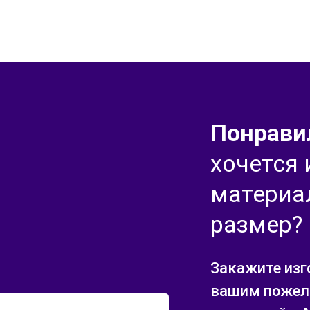
Понрави
хочется
материа
размер?
Закажите изг
вашим пожела