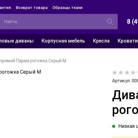
антия
Возврат товара
Образцы ткани
8 (
ловые диваны
Корпусная мебель
Кресла
Кровати
прямой Парма рогожка Серый М
Артикул:
00
Див
рог
Низкая 