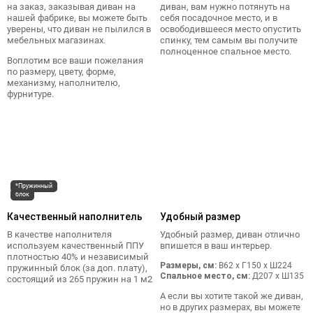
на заказ, заказывая диван на
диван, вам нужно потянуть на
нашей фабрике, вы можете быть
себя посадочное место, и в
уверены, что диван не пылился в
освободившееся место опустить
мебельных магазинах.
спинку, тем самым вы получите
полноценное спальное место.
Воплотим все ваши пожелания
по размеру, цвету, форме,
механизму, наполнителю,
фурнитуре.
*Пружинный
блок
Качественный наполнитель
Удобный размер
В качестве наполнителя
Удобный размер, диван отлично
используем качественный ППУ
впишется в ваш интерьер.
плотностью 40% и независимый
Размеры, см:
В62 x Г150 x Ш224
пружинный блок (за доп. плату),
Спальное место, см:
Д207 x Ш135
состоящий из 265 пружин на 1 м2
А если вы хотите такой же диван,
но в других размерах, вы можете