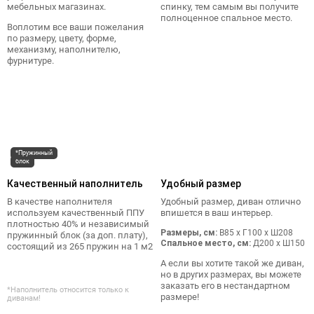
мебельных магазинах.
спинку, тем самым вы получите
полноценное спальное место.
Воплотим все ваши пожелания
по размеру, цвету, форме,
механизму, наполнителю,
фурнитуре.
*Пружинный
блок
Качественный наполнитель
Удобный размер
В качестве наполнителя
Удобный размер, диван отлично
используем качественный ППУ
впишется в ваш интерьер.
плотностью 40% и независимый
Размеры, см:
В85 x Г100 x Ш208
пружинный блок (за доп. плату),
Спальное место, см:
Д200 x Ш150
состоящий из 265 пружин на 1 м2
А если вы хотите такой же диван,
но в других размерах, вы можете
заказать его в нестандартном
*Наполнитель относится только к
размере!
диванам!