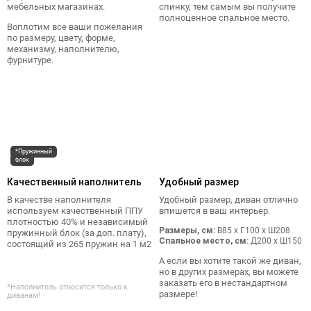
мебельных магазинах.
спинку, тем самым вы получите
полноценное спальное место.
Воплотим все ваши пожелания
по размеру, цвету, форме,
механизму, наполнителю,
фурнитуре.
*Пружинный
блок
Качественный наполнитель
Удобный размер
В качестве наполнителя
Удобный размер, диван отлично
используем качественный ППУ
впишется в ваш интерьер.
плотностью 40% и независимый
Размеры, см:
В85 x Г100 x Ш208
пружинный блок (за доп. плату),
Спальное место, см:
Д200 x Ш150
состоящий из 265 пружин на 1 м2
А если вы хотите такой же диван,
но в других размерах, вы можете
заказать его в нестандартном
*Наполнитель относится только к
размере!
диванам!